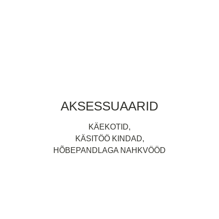
MANTLID JA KLEIDID UNIKAALSEST
ÖKOLOOGILISEST EUROOPA KANGEST
AKSESSUAARID
KÄEKOTID,
KÄSITÖÖ KINDAD,
HÕBEPANDLAGA NAHKVÖÖD