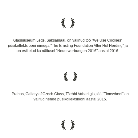
Glasmuseum Lette, Saksamaal, on valinud töö "We Use Cookies"
püsikollektsiooni nimega "The Ernsting Foundation Alter Hof Herding" ja
on esitletud ka näitusel "Neuerwerbungen 2016" aastal 2016.
Prahas, Gallery of Czech Glass, Tšehhi Vabariigis, töö “Timewheel” on
valitud nende püsikollektsiooni aastal 2015.