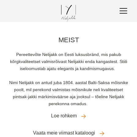
MEIST
Pereettevõte Nelijakk on Eesti luksusbränd, mis pakub
kõrgkvaliteetset valmisrõivast Nelijakki enda kangastest. Stiili
iseloomustab ajatu elegants ja kandmismugavus.
Nimi Nelijakk on antud juba 1804. aastal Balti-Saksa mõisnike
poolt, mil perekond valmistas mõisnikule neli kvaliteetset
pintsak-jakki märkimisväärse aja jooksul – tõeline Nelijakk
perekonna omadus.
Loe rohkem
Vaata meie viimast kataloogi