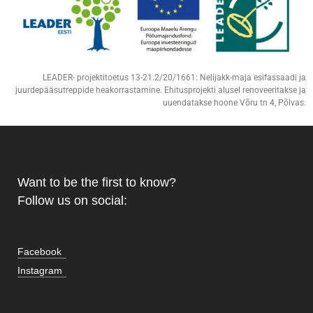
LEADER- projektitoetus 13-21.2/20/1661: Nelijakk-maja esifassaadi ja
juurdepääsutreppide heakorrastamine. Ehitusprojekti alusel renoveeritakse ja
uuendatakse hoone Võru tn 4, Põlvas.
Want to be the first to know?
Follow us on social:
Facebook
Instagram