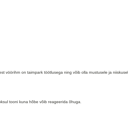
est vöörihm on taimpark töötlusega ning võib olla mustusele ja niiskusel
oksul tooni kuna hõbe võib reageerida õhuga.