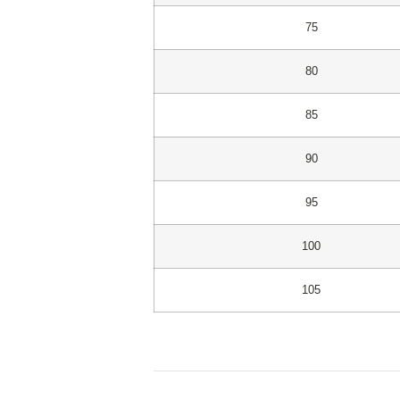
75
80
85
90
95
100
105