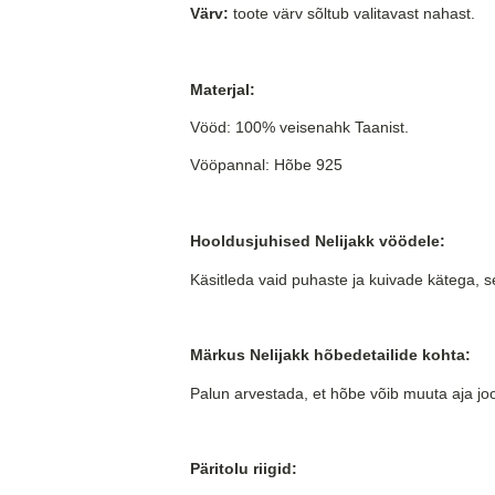
Värv:
toote värv sõltub valitavast nahast.
Materjal:
Vööd: 100% veisenahk Taanist.
Vööpannal: Hõbe 925
Hooldusjuhised Nelijakk vöödele:
Käsitleda vaid puhaste ja kuivade kätega, s
Märkus Nelijakk hõbedetailide kohta:
Palun arvestada, et hõbe võib muuta aja jo
Päritolu riigid: