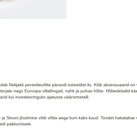
dab Nelijakk pereettevõtte pärandi esteetilist ilu. Kõik aksessuaarid on v
erjale nagu Euroopa villalõngad, nahk ja puhas hõbe. Hõbedetailid käeko
id kui investeeringuks ajatusse väärismetalli.
ja Sinuni jõudmine võib võtta aega kuni kaks kuud. Toodet hakatakse v
edi pakkumisele.