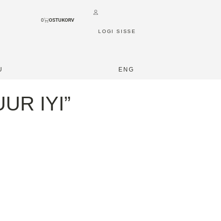
0
LOGI SISSE
U
ENG
UR IYI”