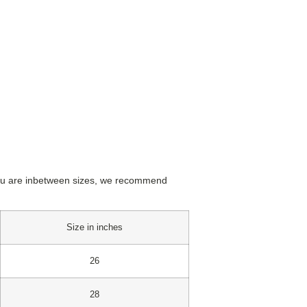
f You are inbetween sizes, we recommend
Size in inches
26
28