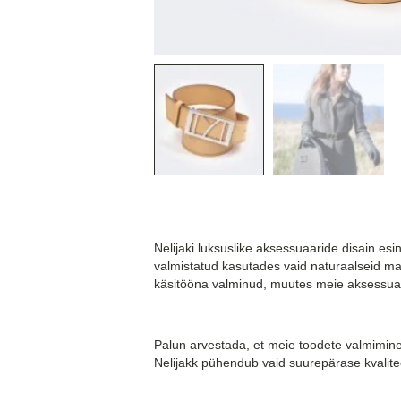
Nelijaki luksuslike aksessuaaride disain esin
valmistatud kasutades vaid naturaalseid mat
käsitööna valminud, muutes meie aksessuaar
Palun arvestada, et meie toodete valmimine 
Nelijakk pühendub vaid suurepärase kvalite