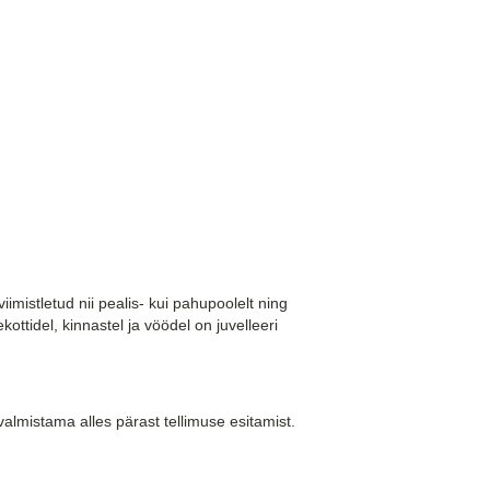
iimistletud nii pealis- kui pahupoolelt ning
ttidel, kinnastel ja vöödel on juvelleeri
almistama alles pärast tellimuse esitamist.