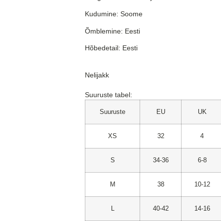
Kudumine: Soome
Õmblemine: Eesti
Hõbedetail: Eesti
Nelijakk
Suuruste tabel:
Suuruste
EU
UK
XS
32
4
S
34-36
6-8
M
38
10-12
L
40-42
14-16