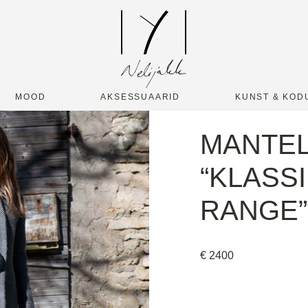
MOOD
AKSESSUAARID
KUNST & KOD
MANTE
“KLASS
RANGE”
€
2400