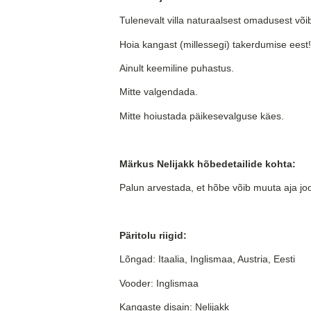
Tulenevalt villa naturaalsest omadusest või
Hoia kangast (millessegi) takerdumise eest!
Ainult keemiline puhastus.
Mitte valgendada.
Mitte hoiustada päikesevalguse käes.
Märkus Nelijakk hõbedetailide kohta:
Palun arvestada, et hõbe võib muuta aja jo
Päritolu riigid:
Lõngad: Itaalia, Inglismaa, Austria, Eesti
Vooder: Inglismaa
Kangaste disain: Nelijakk