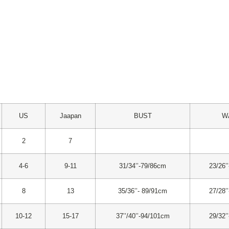
US
Jaapan
BUST
W
2
7
4-6
9-11
31/34’’-79/86cm
23/26’
8
13
35/36’’- 89/91cm
27/28’
10-12
15-17
37’’/40’’-94/101cm
29/32’