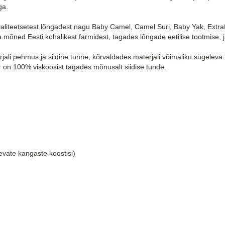
ega.
valiteetsetest lõngadest nagu Baby Camel, Camel Suri, Baby Yak, Extr
 ja mõned Eesti kohalikest farmidest, tagades lõngade eetilise tootmise,
erjali pehmus ja siidine tunne, kõrvaldades materjali võimaliku sügeleva 
der on 100% viskoosist tagades mõnusalt siidise tunde.
evate kangaste koostisi)