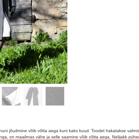
nuni jõudmine võib võtta aega kuni kaks kuud. Toodet hakatakse valmist
ga, on maailmas vähe ja selle saamine võib võtta aega. Nelijakk pühe