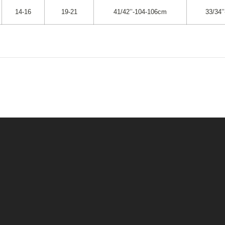
14-16
19-21
41/42’’-104-106cm
33/34’