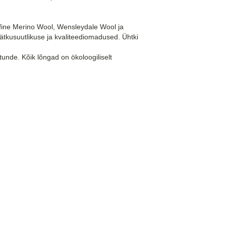
afine Merino Wool, Wensleydale Wool ja
 jätkusuutlikuse ja kvaliteediomadused. Ühtki
tunde. Kõik lõngad on ökoloogiliselt