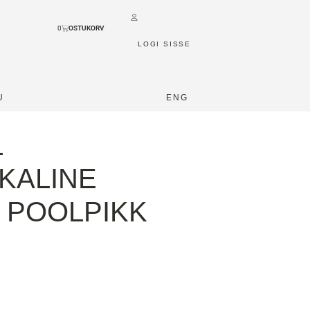
0
LOGI SISSE
U
ENG
L
IKALINE
 POOLPIKK