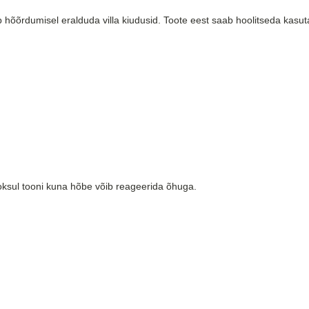
b hõõrdumisel eralduda villa kiudusid. Toote eest saab hoolitseda kasu
oksul tooni kuna hõbe võib reageerida õhuga.