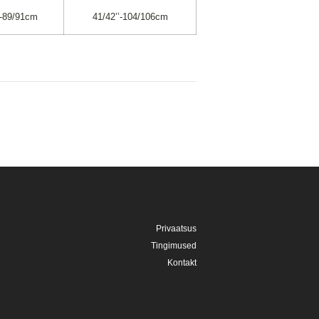
’-89/91cm
41/42’’-104/106cm
Privaatsus
Tingimused
Kontakt