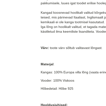
pakkumisele, luues igat toodet erilise hool
Kangad koosnevad hoolikalt valitud kõrgek
teised, mis pärinevad Itaaliast, Inglismaalt
kemikaali ei ole kanga tootmisel kasutatud.
Iga lõng on hoolikalt valitud, et tagada mat
käsitletud ilma keemiliste lisanditeta. Voo
Värv:
toote värv sõltub valitavast lõngast.
Materjal
:
Kangas: 100% Europa villa lõng (vaata erin
Vooder: 100% Viskoos
Hõbedetail: Hõbe 925
Hooldusjuhised: