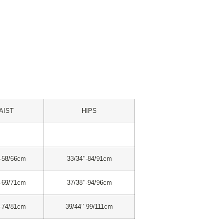
AIST
HIPS
’-58/66cm
33/34’’-84/91cm
’-69/71cm
37/38’’-94/96cm
’-74/81cm
39/44’’-99/111cm