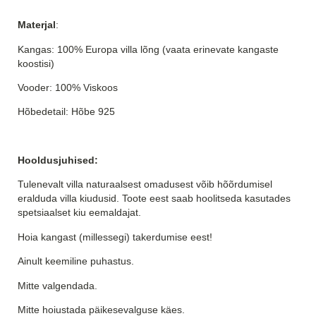
Materjal
:
Kangas: 100% Europa villa lõng (vaata erinevate kangaste
koostisi)
Vooder: 100% Viskoos
Hõbedetail: Hõbe 925
Hooldusjuhised:
Tulenevalt villa naturaalsest omadusest võib hõõrdumisel
eralduda villa kiudusid. Toote eest saab hoolitseda kasutades
spetsiaalset kiu eemaldajat.
Hoia kangast (millessegi) takerdumise eest!
Ainult keemiline puhastus.
Mitte valgendada.
Mitte hoiustada päikesevalguse käes.