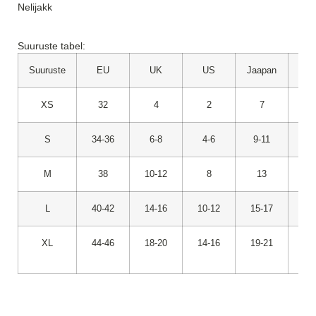
Nelijakk
Suuruste tabel:
Suuruste
EU
UK
US
Jaapan
XS
32
4
2
7
S
34-36
6-8
4-6
9-11
31
M
38
10-12
8
13
35/
L
40-42
14-16
10-12
15-17
37’’
XL
44-46
18-20
14-16
19-21