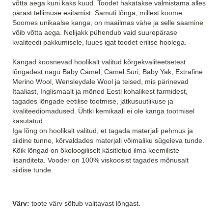
võtta aega kuni kaks kuud. Toodet hakatakse valmistama alles
pärast tellimuse esitamist. Samuti lõnga, millest koome
Soomes unikaalse kanga, on maailmas vähe ja selle saamine
võib võtta aega. Nelijakk pühendub vaid suurepärase
kvaliteedi pakkumisele, luues igat toodet erilise hoolega.
Kangad koosnevad hoolikalt valitud kõrgekvaliteetsetest
lõngadest nagu Baby Camel, Camel Suri, Baby Yak, Extrafine
Merino Wool, Wensleydale Wool ja teised, mis pärinevad
Itaaliast, Inglismaalt ja mõned Eesti kohalikest farmidest,
tagades lõngade eetilise tootmise, jätkusuutlikuse ja
kvaliteediomadused. Ühtki kemikaali ei ole kanga tootmisel
kasutatud.
Iga lõng on hoolikalt valitud, et tagada materjali pehmus ja
siidine tunne, kõrvaldades materjali võimaliku sügeleva tunde.
Kõik lõngad on ökoloogiliselt käsitletud ilma keemiliste
lisanditeta. Vooder on 100% viskoosist tagades mõnusalt
siidise tunde.
Värv:
toote värv sõltub valitavast lõngast.