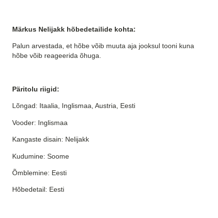
Märkus Nelijakk hõbedetailide kohta:
Palun arvestada, et hõbe võib muuta aja jooksul tooni kuna
hõbe võib reageerida õhuga.
Päritolu riigid:
Lõngad: Itaalia, Inglismaa, Austria, Eesti
Vooder: Inglismaa
Kangaste disain: Nelijakk
Kudumine: Soome
Õmblemine: Eesti
Hõbedetail: Eesti